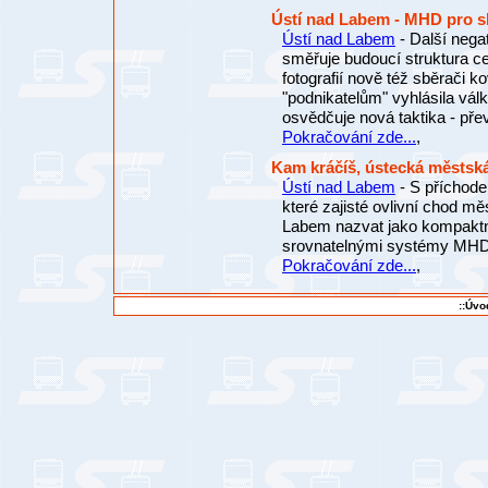
Ústí nad Labem - MHD pro 
Ústí nad Labem
- Další nega
směřuje budoucí struktura ce
fotografií nově též sběrači k
"podnikatelům" vyhlásila válku
osvědčuje nová taktika - p
Pokračování zde...
,
Kam kráčíš, ústecká městsk
Ústí nad Labem
- S příchod
které zajisté ovlivní chod
Labem nazvat jako kompaktní
srovnatelnými systémy MHD
Pokračování zde...
,
::Úvo