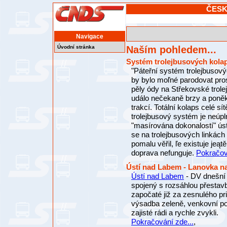
ČESK
Navigace
Úvodní stránka
Naším pohledem...
Systém trolejbusových kola
"Páteřní systém trolejbusový
by bylo moľné parodovat pro
pěly ódy na Střekovské trol
událo nečekaně brzy a poněku
trakcí. Totální kolaps celé s
trolejbusový systém je neúpln
"masírována dokonalostí" úste
se na trolejbusových linkác
pomalu věřil, ľe existuje jeą
doprava nefunguje.
Pokračov
Ústí nad Labem - Lanovka na
Ústí nad Labem
- DV dnešní 
spojený s rozsáhlou přestavb
započaté již za zesnulého pr
výsadba zeleně, venkovní po
zajisté rádi a rychle zvykli.
Pokračování zde...
,