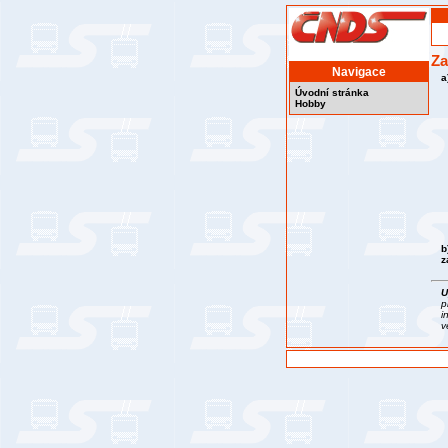
Za
Navigace
a
Úvodní stránka
Hobby
b
z
U
p
i
v