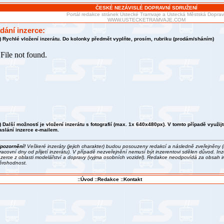
ČESKÉ NEZÁVISLÉ DOPRAVNÍ SDRUŽENÍ
Portál redakce stránek Ústecké Tramvaje a Ústecká Městská Dopra
WWW.USTECKETRAMVAJE.COM
dání inzerce:
) Rychlé vložení inzerátu. Do kolonky předmět vyplňte, prosím, rubriku (prodám/sháním)
) Další možností je vložení inzerátu s fotografií (max. 1x 640x480px). V tomto případě využij
aslání inzerce e-mailem.
pozornění!
Veškeré inzeráty (jejich charakter) budou posouzeny redakcí a následně zveřejněny 
racovní dny od přijetí inzerátu). V případě nezveřejnění nemusí být inzerentovi sdělen důvod. Inz
nzerce z oblasti modelářství a dopravy (vyjma osobních vozidel). Redakce neodpovídá za obsah i
ěrohodnost.
::Úvod
::Redakce
::Kontakt