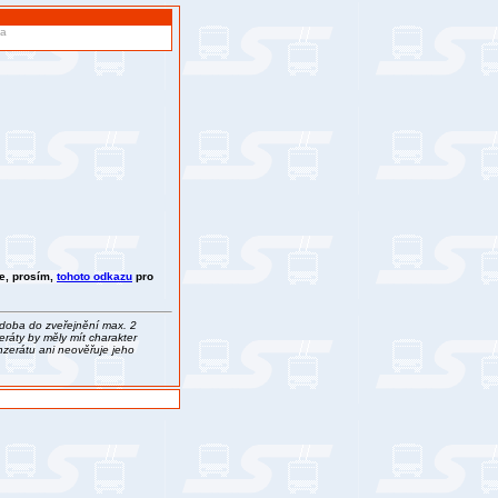
va
te, prosím,
tohoto odkazu
pro
(doba do zveřejnění max. 2
eráty by měly mít charakter
nzerátu ani neověřuje jeho