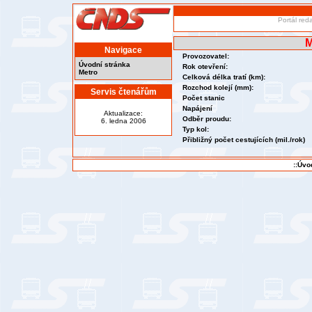
Portál red
M
Navigace
Provozovatel:
Úvodní stránka
Rok otevření:
Metro
Celková délka tratí (km):
Rozchod kolejí (mm):
Servis čtenářům
Počet stanic
Napájení
Aktualizace:
Odběr proudu:
6. ledna 2006
Typ kol:
Přibližný počet cestujících (mil./rok)
::Úvo