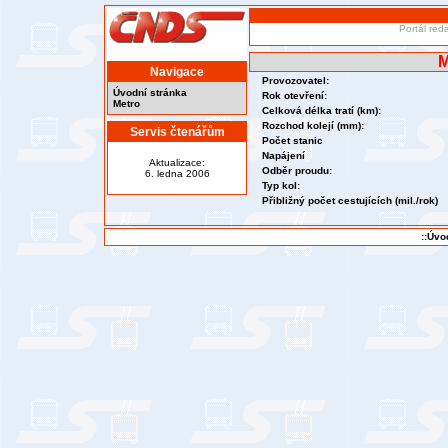
Portál red
M
Navigace
Provozovatel:
Úvodní stránka
Rok otevření:
Metro
Celková délka tratí (km):
Rozchod kolejí (mm):
Servis čtenářům
Počet stanic
Napájení
Aktualizace:
Odběr proudu:
6. ledna 2006
Typ kol:
Přibližný počet cestujících (mil./rok)
::Úvo