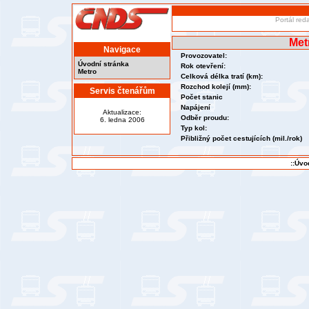
Portál red
Met
Navigace
Provozovatel:
Úvodní stránka
Rok otevření:
Metro
Celková délka tratí (km):
Rozchod kolejí (mm):
Servis čtenářům
Počet stanic
Napájení
Aktualizace:
Odběr proudu:
6. ledna 2006
Typ kol:
Přibližný počet cestujících (mil./rok)
::Úvo