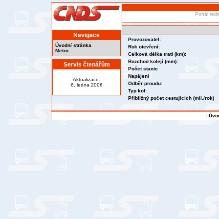
Portál red
Navigace
Provozovatel:
Úvodní stránka
Rok otevření:
Metro
Celková délka tratí (km):
Rozchod kolejí (mm):
Servis čtenářům
Počet stanic
Napájení
Aktualizace:
Odběr proudu:
6. ledna 2006
Typ kol:
Přibližný počet cestujících (mil./rok)
::Úvo