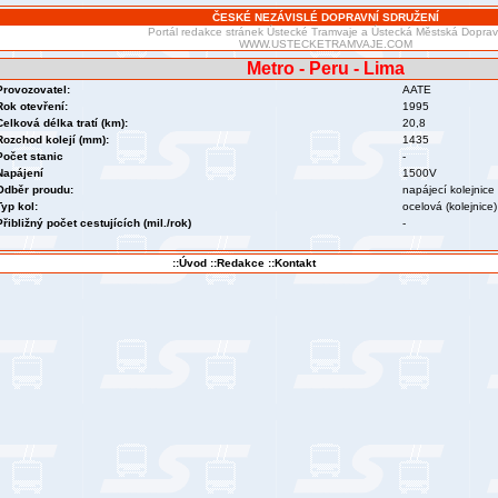
ČESKÉ NEZÁVISLÉ DOPRAVNÍ SDRUŽENÍ
Portál redakce stránek Ústecké Tramvaje a Ústecká Městská Dopra
WWW.USTECKETRAMVAJE.COM
Metro - Peru - Lima
Provozovatel:
AATE
Rok otevření:
1995
Celková délka tratí (km):
20,8
Rozchod kolejí (mm):
1435
Počet stanic
-
Napájení
1500V
Odběr proudu:
napájecí kolejnice
Typ kol:
ocelová (kolejnice)
Přibližný počet cestujících (mil./rok)
-
::Úvod
::Redakce
::Kontakt