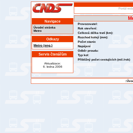
Portál red
Me
Navigace
Provozovatel:
Úvodní stránka
Rok otevření:
Metro
Celková délka tratí (km):
Rozchod kolejí (mm):
Odkazy
Počet stanic
Metro (eng.)
Napájení
Odběr proudu:
Servis čtenářům
Typ kol:
Přibližný počet cestujících (mil./rok)
Aktualizace:
6. ledna 2006
::Úvo