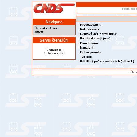
Portál red
Navigace
Provozovatel:
Úvodní stránka
Rok otevření:
Metro
Celková délka tratí (km):
Rozchod kolejí (mm):
Servis čtenářům
Počet stanic
Napájení
Aktualizace:
Odběr proudu:
5. ledna 2006
Typ kol:
Přibližný počet cestujících (mil./rok)
::Úvo