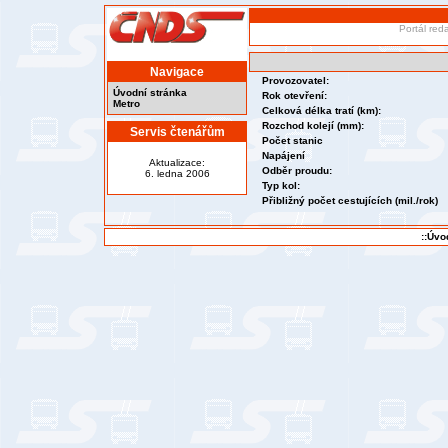
Portál red
Navigace
Provozovatel:
Úvodní stránka
Rok otevření:
Metro
Celková délka tratí (km):
Rozchod kolejí (mm):
Servis čtenářům
Počet stanic
Napájení
Aktualizace:
Odběr proudu:
6. ledna 2006
Typ kol:
Přibližný počet cestujících (mil./rok)
::Úvo