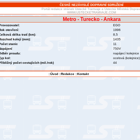
ČESKÉ NEZÁVISLÉ DOPRAVNÍ SDRUŽENÍ
Portál redakce stránek Ústecké Tramvaje a Ústecká Městská Dopra
WWW.USTECKETRAMVAJE.COM
Metro - Turecko - Ankara
Provozovatel:
EGO
Rok otevření:
1996
Celková délka tratí (km):
8,5
Rozchod kolejí (mm):
1435
Počet stanic
11
Napájení
750V
Odběr proudu:
napájecí kolejnice
Typ kol:
ocelová (kolejnice)
Přibližný počet cestujících (mil./rok)
44
::Úvod
::Redakce
::Kontakt