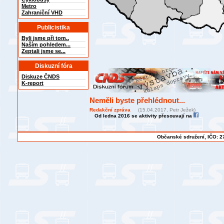
Metro
Zahraniční VHD
Publicistika
Byli jsme při tom..
Naším pohledem...
Zeptali jsme se...
Diskuzní fóra
Diskuze ČNDS
K-report
Neměli byste přehlédnout...
Redakční zpráva
(15.04.2017, Petr Ježek)
Od ledna 2016 se aktivity přesouvají na
Občanské sdružení, IČO: 