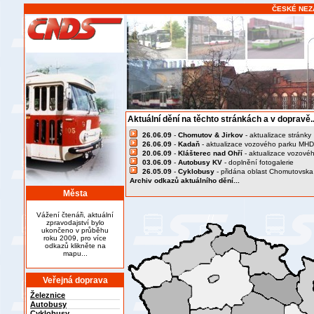
ČESKÉ NEZ
Aktuální dění na těchto stránkách a v dopravě..
26.06.09
-
Chomutov & Jirkov
- aktualizace stránky
26.06.09
-
Kadaň
- aktualizace vozového parku MHD
20.06.09
-
Klášterec nad Ohří
- aktualizace vozové
03.06.09
-
Autobusy KV
- doplnění fotogalerie
26.05.09
-
Cyklobusy
- přidána oblast Chomutovska
Archiv odkazů aktuálního dění...
Města
Vážení čtenáři, aktuální
zpravodajství bylo
ukončeno v průběhu
roku 2009, pro více
odkazů klikněte na
mapu...
Veřejná doprava
Železnice
Autobusy
Cyklobusy